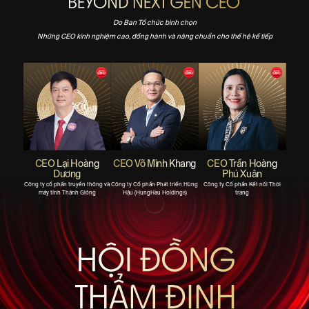
Do Ban Tổ chức bình chọn
Những CEO kinh nghiệm cao, đồng hành và nâng chuẩn cho thế hệ kế tiếp
CEO Lại Hoàng
CEO Võ Minh Khang
CEO Trần Hoàng
Dương
Phú Xuân
Công ty cổ phần truyền thông và
Công ty Cổ phần Phát triển Hùng
Công ty Cổ phần Kết nối Thời
máy tính Thánh Gióng
Hậu (HungHau Holdings)
trang