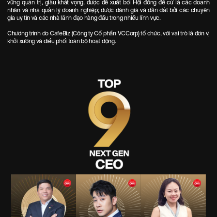
vững quản trị, giàu khát vọng, được đề xuất bởi Hội đồng đề cử là các doanh
nhân và nhà quản lý doanh nghiệp; được đánh giá và dẫn dắt bởi các chuyên
gia uy tín và các nhà lãnh đạo hàng đầu trong nhiều lĩnh vực.
Chương trình do CafeBiz (Công ty Cổ phần VCCorp) tổ chức, với vai trò là đơn vị
khởi xướng và điều phối toàn bộ hoạt động.