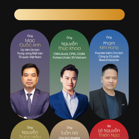
KHỐI QUẢN TRỊ - PHÁT TRIỂN DOANH NGHIỆP