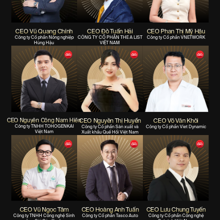
CEO Vũ Quang Chính
CEO Đỗ Tuấn Hải
CEO Phan Thị Mỹ Hậu
Công ty Cổ phần Nông nghiệp
CÔNG TY CỔ PHẦN THE A LIST
Công ty Cổ phần VNETWORK
Hùng Hậu
VIỆT NAM
CEO Nguyễn Công Nam Hiến
CEO Nguyễn Thị Huyền
CEO Võ Văn Khôi
Công ty TNHH TOHOGENKAI
Công ty Cổ phần Sản xuất và
Công ty Cổ phần Viet Dynamic
Việt Nam
Xuất khẩu Quế Hồi Việt Nam
CEO Vũ Ngọc Tâm
CEO Hoàng Anh Tuấn
CEO Lưu Chung Tuyến
Công ty TNHH Công nghệ Sinh
Công ty Cổ phần Tasco Auto
Công ty Cổ phần Công nghệ