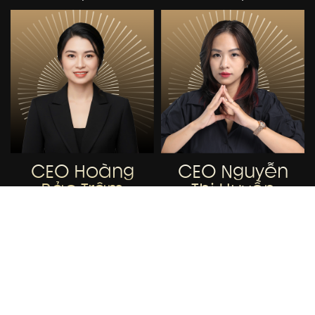
CEO Hoàng
CEO Nguyễn
Bảo Trâm
Thị Huyền
Trang
Công ty TNHH 2G
Công ty TNHH Lambo Kids Cafe
Spa