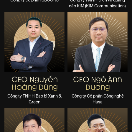
Công ty cổ phần SBOOKS
Công ty TNHH Dịch vụ quảng
cáo KIM (KIM Communication).
CEO Nguyễn
CEO Ngô Ánh
Hoàng Dũng
Dương
Công ty TNHH Bao bì Xanh &
Công ty Cổ phần Công nghệ
Green
Husa