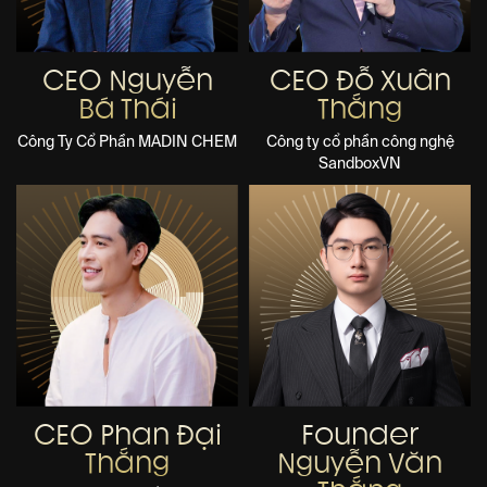
CEO Nguyễn
CEO Đỗ Xuân
Bá Thái
Thắng
Công Ty Cổ Phần MADIN CHEM
Công ty cổ phần công nghệ
SandboxVN
CEO Phan Đại
Founder
Thắng
Nguyễn Văn