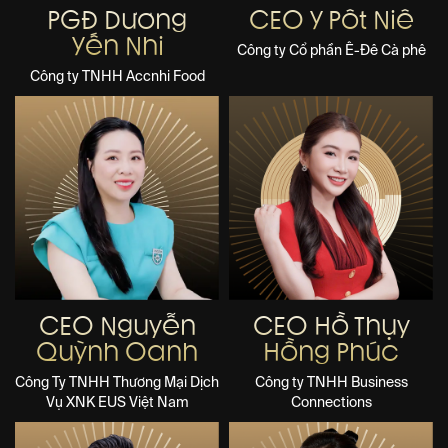
PGĐ Dương
CEO Y Pôt Niê
Yến Nhi
Công ty Cổ phần Ê-Đê Cà phê
Công ty TNHH Accnhi Food
CEO Nguyễn
CEO Hồ Thụy
Quỳnh Oanh
Hồng Phúc
Công Ty TNHH Thương Mại Dịch
Công ty TNHH Business
Vụ XNK EUS Việt Nam
Connections