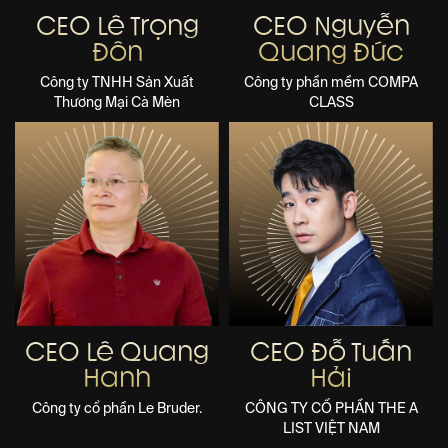
CEO Lê Trọng
CEO Nguyễn
Đôn
Quang Đức
Công ty TNHH Sản Xuất
Công ty phần mềm COMPA
Thương Mại Cà Mèn
CLASS
CEO Lê Quang
CEO Đỗ Tuấn
Hanh
Hải
Công ty cổ phần Le Bruder.
CÔNG TY CỔ PHẦN THE A
LIST VIỆT NAM