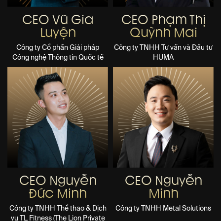
CEO Vũ Gia
CEO Phạm Thị
Luyện
Quỳnh Mai
Công ty Cổ phần Giải pháp
Công ty TNHH Tư vấn và Đầu tư
Công nghệ Thông tin Quốc tế
HUMA
CEO Nguyễn
CEO Nguyễn
Đức Minh
Minh
Công ty TNHH Thể thao & Dịch
Công ty TNHH Metal Solutions
vụ TL Fitness (The Lion Private